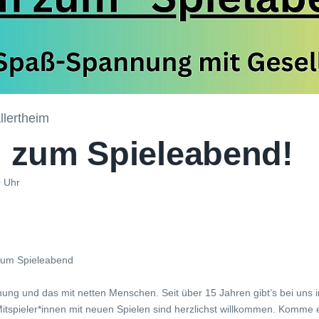
lertheim
zum Spieleabend!
0 Uhr
zum Spieleabend
ung und das mit netten Menschen. Seit über 15 Jahren gibt’s bei uns 
itspieler*innen mit neuen Spielen sind herzlichst willkommen. Komme 