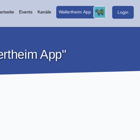
artseite
Events
Kanäle
Wallertheim App
Login
rtheim App"