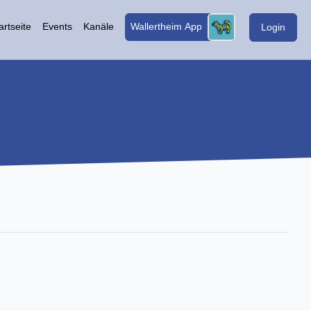
artseite
Events
Kanäle
Wallertheim App
Login