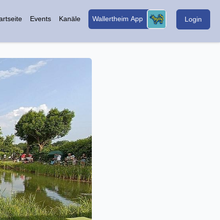
artseite
Events
Kanäle
Wallertheim App
Login