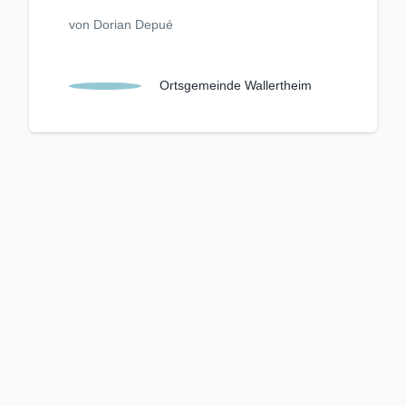
von Dorian Depué
Ortsgemeinde Wallertheim
Unangemessenen Inhalt melden
Kriterienkatalog
Nutzungsbedingungen
Datenschutzerklärung
Impressum