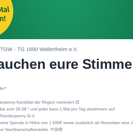
 TGW - TG 1890 Wallertheim e.V.
rauchen eure Stimme
fe!*
derpenny-Kandidat der Region nominiert.😍
*bis zum 26.08.* und jeder kann 1 Mal pro Tag abstimmen auf
/foerderpenny 🥳☺️
 eine Spende in Höhe von 1.500€ sowie zusätzlich ab November eine 
r Nachbarschaftsmärkte. 🫶🏼🫣