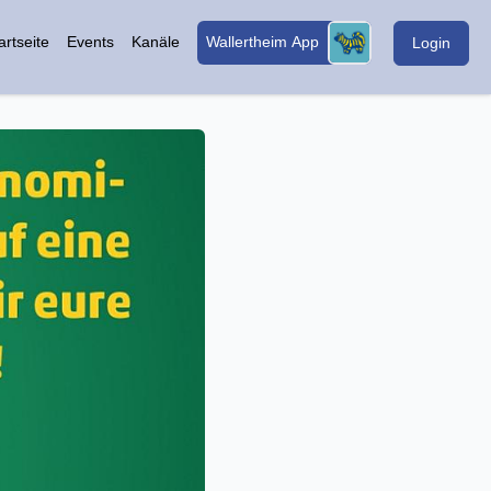
artseite
Events
Kanäle
Wallertheim App
Login