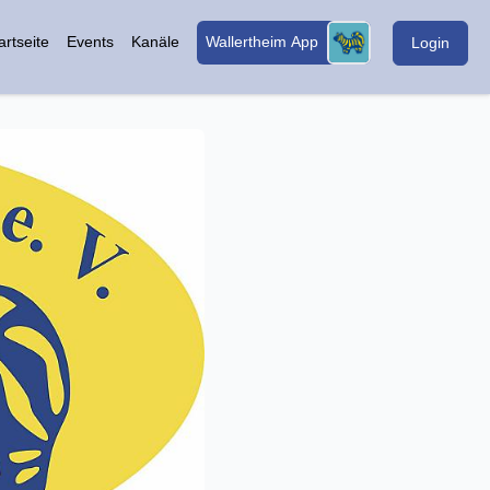
artseite
Events
Kanäle
Wallertheim App
Login