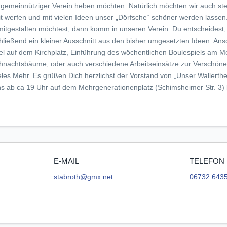
s gemeinnütziger Verein heben möchten. Natürlich möchten wir auch stet
 werfen und mit vielen Ideen unser „Dörfsche“ schöner werden lassen
mitgestalten möchtest, dann komm in unseren Verein. Du entscheidest, 
hließend ein kleiner Ausschnitt aus den bisher umgesetzten Ideen: Ans
l auf dem Kirchplatz, Einführung des wöchentlichen Boulespiels am M
hnachtsbäume, oder auch verschiedene Arbeitseinsätze zur Verschöne
les Mehr. Es grüßen Dich herzlichst der Vorstand von „Unser Wallerthe
hs ab ca 19 Uhr auf dem Mehrgenerationenplatz (Schimsheimer Str. 3) 
E-MAIL
TELEFON
stabroth@gmx.net
06732 6435