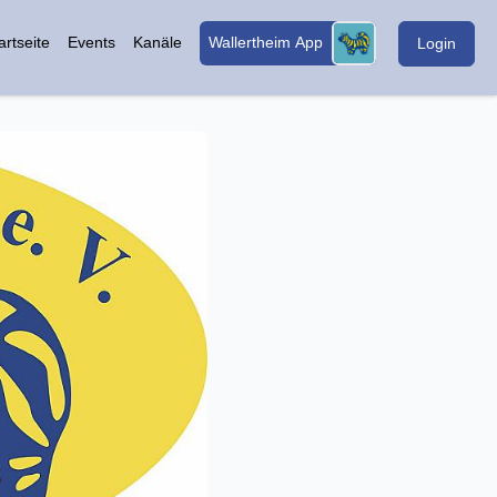
artseite
Events
Kanäle
Wallertheim App
Login