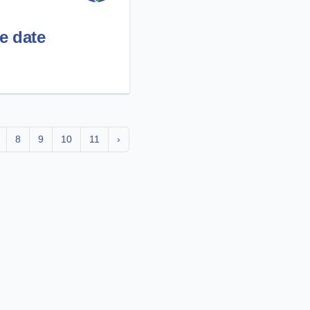
e date
8
9
10
11
›