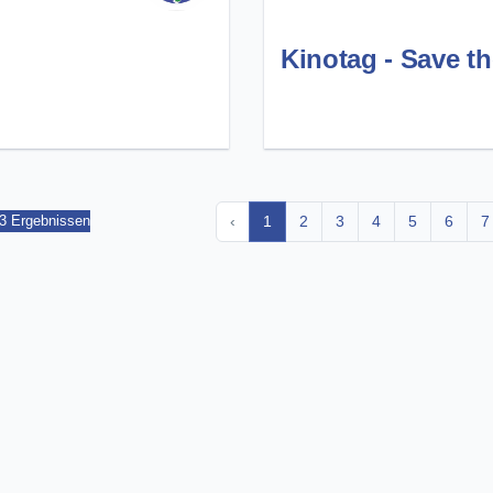
Kinotag - Save th
‹
1
2
3
4
5
6
7
03 Ergebnissen