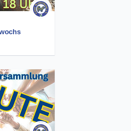
twochs